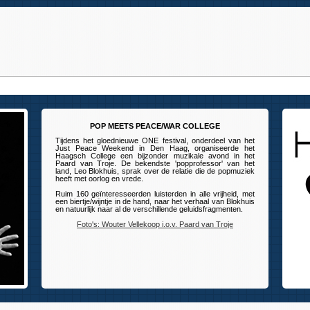
POP MEETS PEACE/WAR COLLEGE
Tijdens het gloednieuwe ONE festival, onderdeel van het
Just Peace Weekend in Den Haag, organiseerde het
Haagsch College een bijzonder muzikale avond in het
Paard van Troje. De bekendste 'popprofessor' van het
land, Leo Blokhuis, sprak over de relatie die de popmuziek
heeft met oorlog en vrede.
Ruim 160 geïnteresseerden luisterden in alle vrijheid, met
een biertje/wijntje in de hand, naar het verhaal van Blokhuis
en natuurlijk naar al de verschillende geluidsfragmenten.
Foto's: Wouter Vellekoop i.o.v. Paard van Troje