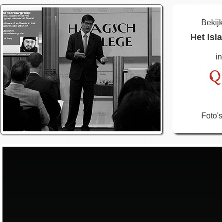
Bekij
Het Isl
i
Foto'