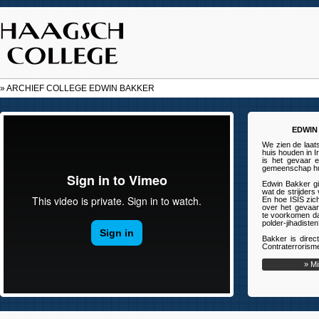
» ARCHIEF COLLEGE EDWIN BAKKER
EDWIN 
We zien de laats
huis houden in I
is het gevaar e
gemeenschap h
Edwin Bakker gi
wat de strijders
En hoe ISIS zic
over het gevaar
te voorkomen da
polder-jihadiste
Bakker is direc
Contraterroris
» Mi