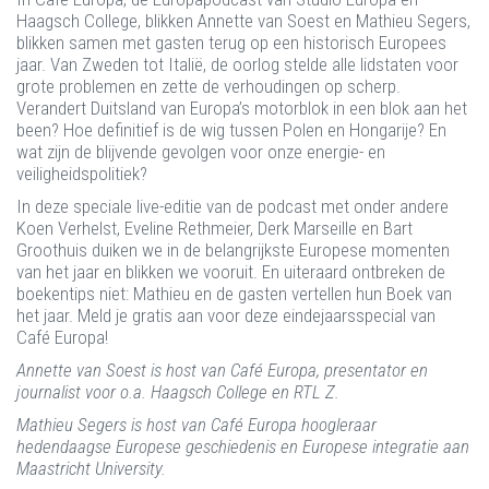
Haagsch College, blikken Annette van Soest en Mathieu Segers,
blikken samen met gasten terug op een historisch Europees
jaar. Van Zweden tot Italië, de oorlog stelde alle lidstaten voor
grote problemen en zette de verhoudingen op scherp.
Verandert Duitsland van Europa’s motorblok in een blok aan het
been? Hoe definitief is de wig tussen Polen en Hongarije? En
wat zijn de blijvende gevolgen voor onze energie- en
veiligheidspolitiek?
In deze speciale live-editie van de podcast met onder andere
Koen Verhelst, Eveline Rethmeier, Derk Marseille en Bart
Groothuis duiken we in de belangrijkste Europese momenten
van het jaar en blikken we vooruit. En uiteraard ontbreken de
boekentips niet: Mathieu en de gasten vertellen hun Boek van
het jaar. Meld je gratis aan voor deze eindejaarsspecial van
Café Europa!
Annette van Soest is host van Café Europa, presentator en
journalist voor o.a. Haagsch College en RTL Z.
Mathieu Segers is host van Café Europa hoogleraar
hedendaagse Europese geschiedenis en Europese integratie aan
Maastricht University.