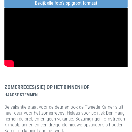
Bekijk alle foto's op groot formaat
ZOMERRECES(SIE) OP HET BINNENHOF
HAAGSE STEMMEN
De vakantie staat voor de deur en ook de Tweede Kamer sluit
haar deur voor het zomerreces. Helaas voor politiek Den Haag
nemen de problemen geen vakantie. Bezuinigingen, omstreden
klimaatplannen en een dreigende nieuwe opvangcrisis houden
Kamer en kabinet aan het werk.