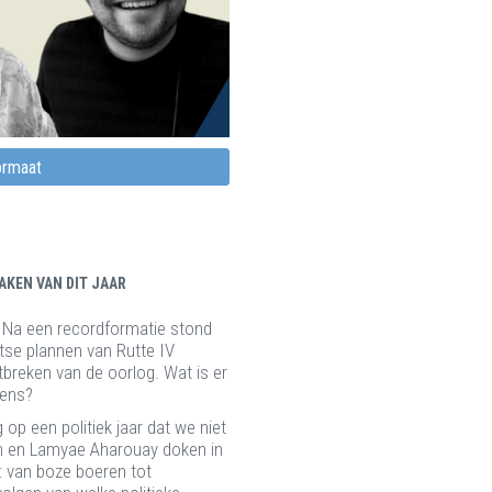
formaat
AKEN VAN DIT JAAR
. Na een recordformatie stond
otse plannen van Rutte IV
tbreken van de oorlog. Wat is er
mens?
 op een politiek jaar dat we niet
en en Lamyae Aharouay doken in
r: van boze boeren tot