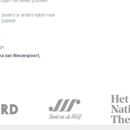
volgen van welke politieke
k duiders je anders kijken naar
 publiek!
C
ege
ma van Nieuwspoort,