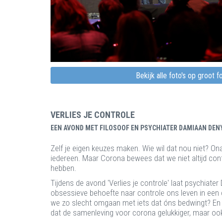
Bekijk alle foto's op groot 
VERLIES JE CONTROLE
EEN AVOND MET FILOSOOF EN PSYCHIATER DAMIAAN DEN
Zelf je eigen keuzes maken. Wie wil dat nou niet? Onafh
iedereen. Maar Corona bewees dat we niet altijd con
hebben.
Tijdens de avond 'Verlies je controle' laat psychiat
obsessieve behoefte naar controle ons leven in een
we zo slecht omgaan met iets dat óns bedwingt? En w
dat de samenleving voor corona gelukkiger, maar oo