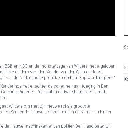
Sp
van BBB en NSC en de monsterzege van Wilders, het afgelopen
Be
s politieke duiders stonden Xander van der Wulp en Joost
Hoe kon de Nederlandse politiek zo op haar kop worden gezet?
K
Xander hoe het er achter de schermen aan toeging in Den
Caroline, Pieter en Geert laten de twee heren zien hoe de
derd.
gaat Wilders om met zijn nieuwe rol als grootste
ost en Xander de nieuwe verhoudingen in de Kamer en binnen
e de nieuwe machinekamer van politiek Den Haag beter wil