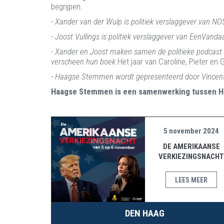
begrijpen.
- Xander van der Wulp is politiek verslaggever van N
- Joost Vullings is politiek verslaggever van EenVanda
- Xander en Joost maken samen de politieke podcast
verscheen hun boek
Het jaar van Caroline, Pieter en 
- Haagse Stemmen wordt gepresenteerd door Vincent 
Haagse Stemmen is een samenwerking tussen H
5 november 2024
DE AMERIKAANSE
VERKIEZINGSNACHT
LEES MEER
DEN HAAG