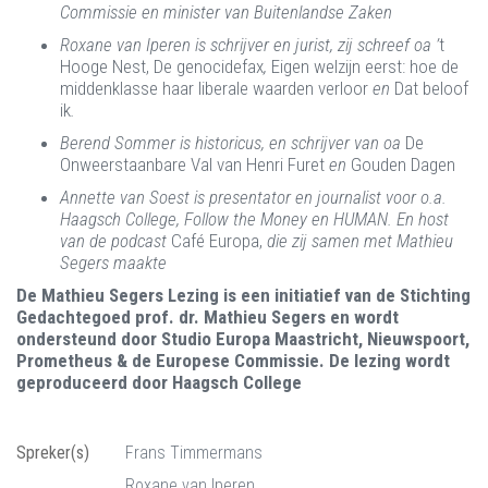
Commissie en minister van Buitenlandse Zaken
Roxane van Iperen is schrijver en jurist, zij schreef oa ’
t
Hooge Nest,
De genocidefax
,
Eigen welzijn eerst: hoe de
middenklasse haar liberale waarden
verloor
en
Dat beloof
ik
.
Berend Sommer is historicus, en schrijver van oa
De
Onweerstaanbare Val van Henri Furet
en
Gouden Dagen
Annette van Soest is presentator en journalist voor o.a.
Haagsch College, Follow the Money en HUMAN. En host
van de podcast
Café Europa,
die zij samen met Mathieu
Segers maakte
De Mathieu Segers Lezing is een initiatief van de Stichting
Gedachtegoed prof. dr. Mathieu Segers en wordt
ondersteund door Studio Europa Maastricht, Nieuwspoort,
Prometheus & de Europese Commissie. De lezing wordt
geproduceerd door Haagsch College
Spreker(s)
Frans Timmermans
Roxane van Iperen