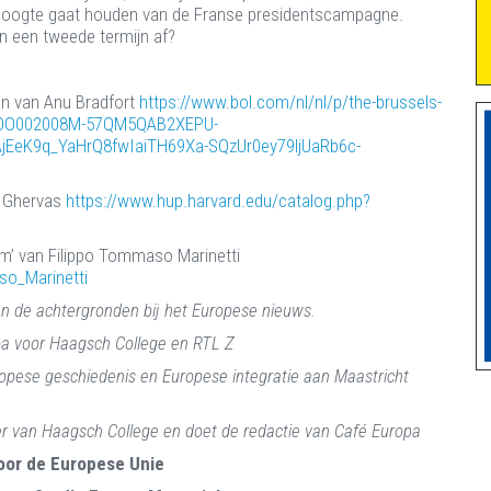
 hoogte gaat houden van de Franse presidentscampagne.
n een tweede termijn af?
 van Anu Bradfort ​​
https://www.bol.com/nl/nl/p/the-brussels-
LGOO002008M-57QM5QAB2XEPU-
jEeK9q_YaHrQ8fwIaiTH69Xa-SQzUr0ey79ljUaRb6c-
a Ghervas
https://www.hup.harvard.edu/catalog.php?
sm’ van Filippo Tommaso Marinetti
so_Marinetti
n de achtergronden bij het Europese nieuws.
 oa voor Haagsch College en RTL Z
pese geschiedenis en Europese integratie aan Maastricht
r van Haagsch College en doet de redactie van Café Europa
door de Europese Unie