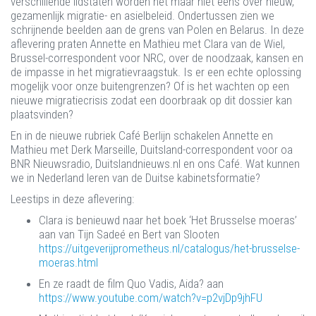
verschillende lidstaten worden het maar niet eens over nieuw,
gezamenlijk migratie- en asielbeleid. Ondertussen zien we
schrijnende beelden aan de grens van Polen en Belarus. In deze
aflevering praten Annette en Mathieu met Clara van de Wiel,
Brussel-correspondent voor NRC, over de noodzaak, kansen en
de impasse in het migratievraagstuk. Is er een echte oplossing
mogelijk voor onze buitengrenzen? Of is het wachten op een
nieuwe migratiecrisis zodat een doorbraak op dit dossier kan
plaatsvinden?
En in de nieuwe rubriek Café Berlijn schakelen Annette en
Mathieu met Derk Marseille, Duitsland-correspondent voor oa
BNR Nieuwsradio, Duitslandnieuws.nl en ons Café. Wat kunnen
we in Nederland leren van de Duitse kabinetsformatie?
Leestips in deze aflevering:
Clara is benieuwd naar het boek ‘Het Brusselse moeras’
aan van Tijn Sadeé en Bert van Slooten
https://uitgeverijprometheus.nl/catalogus/het-brusselse-
moeras.html
En ze raadt de film Quo Vadis, Aida? aan
https://www.youtube.com/watch?v=p2vjDp9jhFU