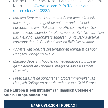
Mathieu tipt het boek ‘Kroniek van stenen stad’ van Ismail
Kadare
https://www.bol.com/nl/nl/f/kroniek-van-de-
stenen-stad/30008387/
Mathieu Segers en Annette van Soest bespreken elke
aflevering met een gast de achtergronden bij het
Europese nieuws. Ook bellen zij elke keer met Eveline
Bijlsma - correspondent in Parijs voor oa RTL Nieuws, Han
Dirk Hekking - Europaverslaggever FD, of Derk Marseille -
correspondent in Duitsland voor oa BNR Nieuwsradio
Annette van Soest is presentator en journalist oa voor
Haagsch College en RTL Z
Mathieu Segers is hoogleraar hedendaagse Europese
geschiedenis en Europese integratie aan Maastricht
University
Freek Ewals is de oprichter en programmamaker van
Haagsch College en doet de redactie van Café Europa
Café Europa is een initiatief van Haagsch College en
Studio Europa Maastricht
NAAR OVERZICHT PODCAST