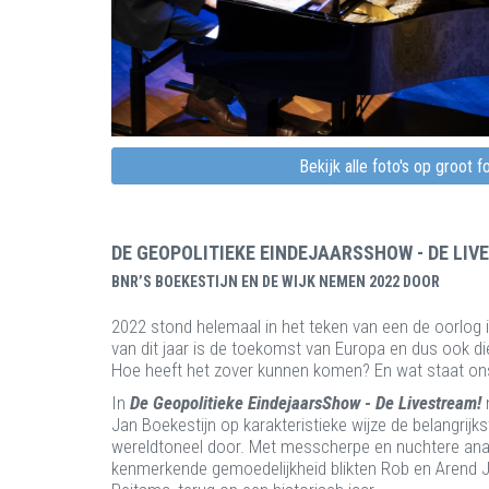
Bekijk alle foto's op groot 
DE GEOPOLITIEKE EINDEJAARSSHOW - DE LIV
BNR’S BOEKESTIJN EN DE WIJK NEMEN 2022 DOOR
2022 stond helemaal in het teken van een de oorlog in
van dit jaar is de toekomst van Europa en dus ook d
Hoe heeft het zover kunnen komen? En wat staat on
In
De Geopolitieke EindejaarsShow - De Livestream!
Jan Boekestijn op karakteristieke wijze de belangrijk
wereldtoneel door. Met messcherpe en nuchtere ana
kenmerkende gemoedelijkheid blikten Rob en Arend J