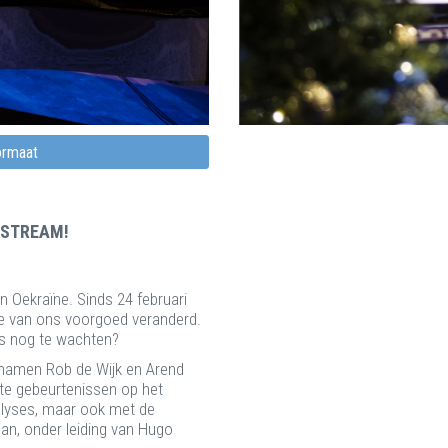
formaat
ESTREAM!
 Oekraïne. Sinds 24 februari
ie van ons voorgoed veranderd.
s nog te wachten?
namen Rob de Wijk en Arend
ste gebeurtenissen op het
lyses, maar ook met de
an, onder leiding van Hugo